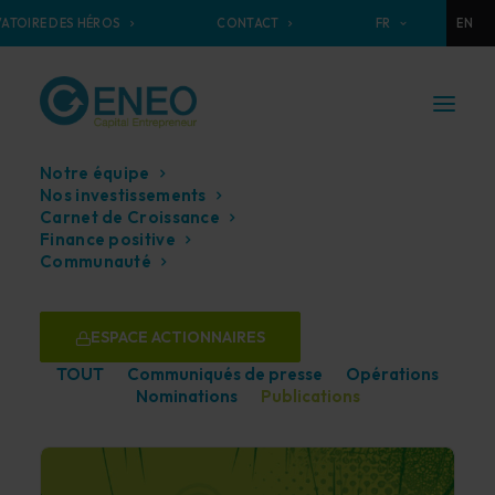
ATOIRE DES HÉROS
CONTACT
FR
EN
Notre équipe
Nos investissements
Actualités
Carnet de Croissance
Finance positive
Communauté
ESPACE ACTIONNAIRES
TOUT
Communiqués de presse
Opérations
Nominations
Publications